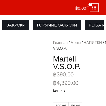
0
฿
0.00
ЗАКУСКИ
ГОРЯЧИЕ ЗАКУСКИ
РЫБА И
Главная
/
Меню
/
НАПИТКИ
/ 
V.S.O.P.
Martell
V.S.O.P.
฿
390.00
–
฿
4,390.00
Коньяк
100 ml
50 ml