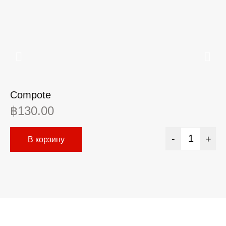
Compote
Ш
฿
130.00
฿
-
+
В корзину