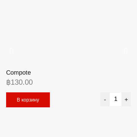
Compote
Ш
฿
130.00
฿
-
+
В корзину