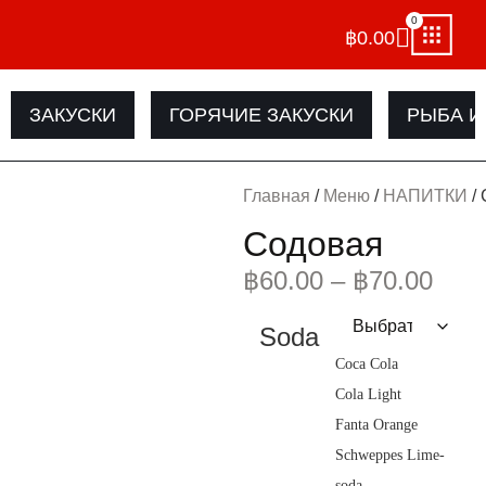
0
฿
0.00
ЗАКУСКИ
ГОРЯЧИЕ ЗАКУСКИ
РЫБА И
Главная
/
Меню
/
НАПИТКИ
/
Содовая
฿
60.00
–
฿
70.00
Soda
Coca Cola
Cola Light
Fanta Orange
Schweppes Lime-
soda